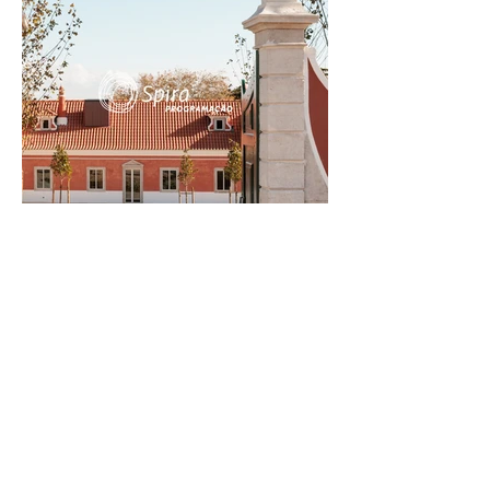
FUNDAÇÃO ALBUQUERQUE | 22
de Maio
Visitas a Bastidores Património.pt, promovido
pela Spira