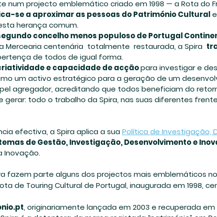
 num projecto emblemático criado em 1998 — a Rota do Fre
ca-se a aproximar as pessoas do Património Cultural
e
 esta herança comum.
egundo concelho menos populoso de Portugal Contine
 Mercearia centenária totalmente restaurada, a Spira
tr
 pertença de todos de igual forma.
criatividade e capacidade de acção
para investigar e de
mo um activo estratégico para a geração de um desenvo
apel agregador, acreditando que todos beneficiam do retorn
e gerar: todo o trabalho da Spira, nas suas diferentes frent
ia efectiva, a Spira aplica a sua
Política de Investigação
stemas de Gestão, Investigação, Desenvolvimento e Ino
a Inovação.
pira fazem parte alguns dos projectos mais emblemáticos no
 rota de Touring Cultural de Portugal, inaugurada em 1998, c
nio.pt
, originariamente lançada em 2003 e recuperada em