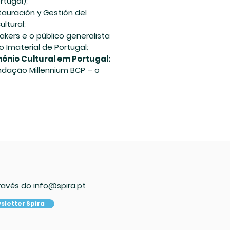
rtugal);
tauración y Gestión del
ltural;
akers e o público generalista
Imaterial de Portugal;
ónio Cultural em Portugal:
ndação Millennium BCP – o
ravés do
info@spira.pt
sletter Spira