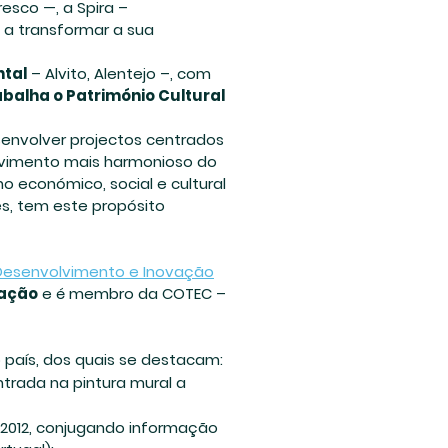
sco —, a Spira –
 a transformar a sua
ntal
– Alvito, Alentejo –, com
abalha o Património Cultural
senvolver projectos centrados
lvimento mais harmonioso do
o económico, social e cultural
es, tem este propósito
, Desenvolvimento e Inovação
vação
e é membro da COTEC –
 país, dos quais se destacam:
entrada na pintura mural a
 2012, conjugando informação