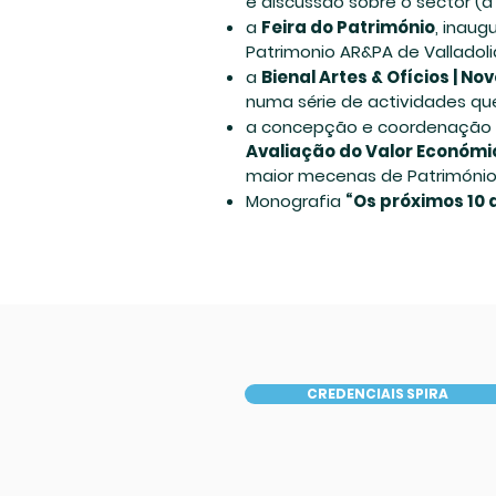
e discussão sobre o sector (a
a
Feira do Património
, inaug
Patrimonio AR&PA de Valladolid
a
Bienal Artes & Ofícios | No
numa série de actividades qu
a concepção e coordenação d
Avaliação do Valor Económic
maior mecenas de Património 
Monografia
“Os próximos 10 
CREDENCIAIS SPIRA