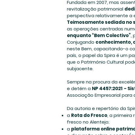
Fundada em 2007, mas assente
revitalização patrimonial
dedi
perspectiva relativamente a
Teimosamente sediada no s
as operações centradas numa
enquanto “Bem Colectivo”
,
Conjugando
conhecimento, 
neste Bem, capacitando-o co
país, o papel da Spira é um p
que o Património Cultural pod
subjacente.
Sempre na procura da excelênc
e detém a
NP 4457:2021
- Si
Associação Empresarial para 
Da autoria e repertório da S
a
Rota do Fresco
, a primeira
fresco no Alentejo;
a
plataforma online patrimo