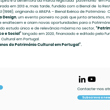
 Spira é a detentora da marca registada “património” em Po
urada em 2013 e, mais tarde, fundida com a Bienal de la Res
 (1998), originando a AR&PA – Bienal Ibérica de Património Cu
vo Design
, um evento pioneiro no país que junta artesãos, m
e enaltecem e criam novas oportunidades para o Património 
o estudo único e de relevância máxima no sector,
“Patrim
o e Social”
lançado em 2020, financiado e editado pela Fu
Cultural em Portugal.
anos do Património Cultural em Portugal”
.
Contacte-nos at
Subscreva a new